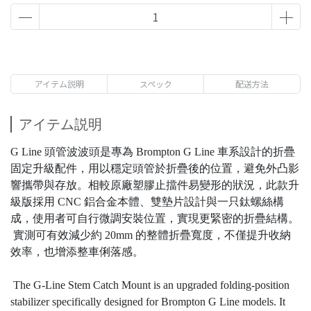
アイテム説明
スペック
配送方法
アイテム説明
G Line 頭管波波頭是專為 Brompton G Line 車系設計的折疊
固定升級配件，用以穩定頭管於折疊後的位置，避免外凸影
響攜帶與存放。相較原廠塑膠止擋件易變形的狀況，此款升
級版採用 CNC 鋁合金本體、雙墊片設計與一只鈦螺絲構
成，使用者可自行微調安裝位置，實現更緊密的折疊結構。
實測可有效減少約 20mm 的整體折疊寬度，不僅提升收納
效率，也增添整車俐落感。
The G-Line Stem Catch Mount is an upgraded folding-position
stabilizer specifically designed for Brompton G Line models. It