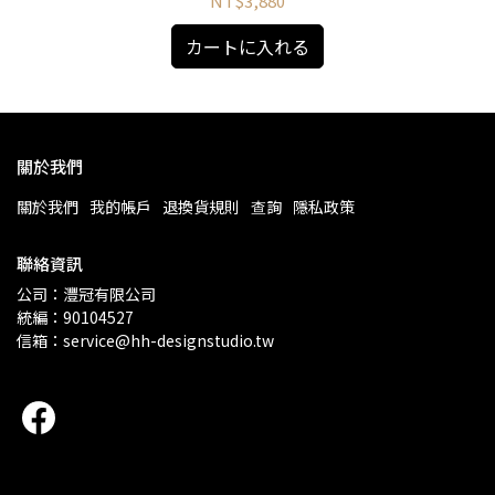
NT$3,880
カートに入れる
關於我們
關於我們
我的帳戶
退換貨規則
查詢
隱私政策
聯絡資訊
公司：灃冠有限公司 
統編：90104527
信箱：service@hh-designstudio.tw