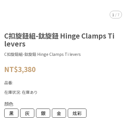
1
/
7
C扣旋鈕組-鈦旋鈕 Hinge Clamps Ti
levers
C扣旋鈕組-鈦旋鈕 Hinge Clamps Ti levers
NT$3,380
品番:
在庫状況:
在庫あり
顏色
黑
灰
銀
金
炫彩