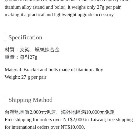
titanium alloy (stand and bolts), it weighs only 27g per pair,
making it a practical and lightweight upgrade accessory.
Specification
材質：支架、螺絲鈦合金
重量：每對27g
Material: Bracket and bolts made of titanium alloy
Weight: 27 g per pair
Shipping Method
台灣地區買2,000元免運、海外地區滿10,000元免運
Free shipping for orders over NT$2,000 in Taiwan; free shipping
for international orders over NT$10,000.