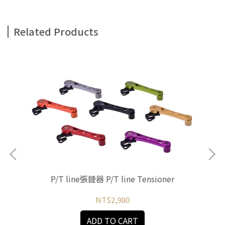
Related Products
P/T line張鏈器 P/T line Tensioner
NT$2,980
ADD TO CART